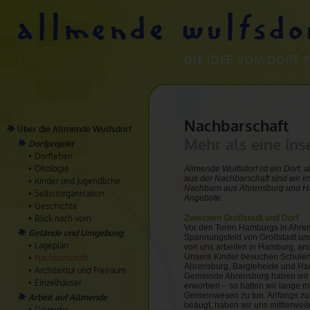
DIE IDEE VOM DORF 
Nachbarschaft
Über die Allmende Wulfsdorf
Mehr als eine Ins
Dorfprojekt
Dorfleben
Ökologie
Allmende Wulfsdorf ist ein Dorf, a
aus der Nachbarschaft sind wir i
Kinder und Jugendliche
Nachbarn aus Ahrensburg und H
Selbstorganisation
Angebote.
Geschichte
Blick nach vorn
Zwischen Großstadt und Dorf
Vor den Toren Hamburgs in Ahren
Gelände und Umgebung
Spannungsfeld von Großstadt und 
Lageplan
von uns arbeiten in Hamburg, an
Unsere Kinder besuchen Schulen
Nachbarschaft
Ahrensburg, Bargteheide und Ha
Architektur und Freiraum
Gemeinde Ahrensburg haben wir 
Einzelhäuser
erworben – so hatten wir lange m
Gemeinwesen zu tun. Anfangs zur
Arbeit auf Allmende
beäugt, haben wir uns mittlerweile
Gewerbe