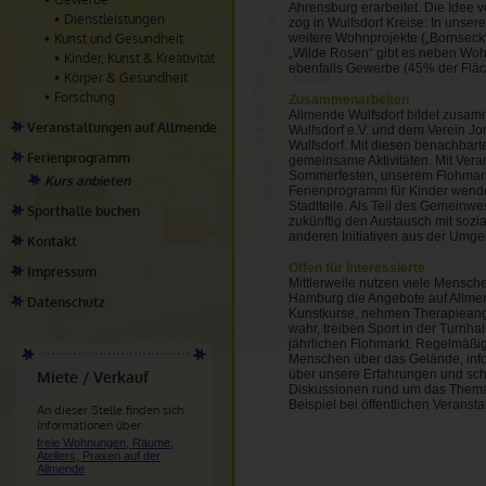
Ahrensburg erarbeitet. Die Idee
Dienstleistungen
zog in Wulfsdorf Kreise: In unse
Kunst und Gesundheit
weitere Wohnprojekte („Bornseck“
„Wilde Rosen“ gibt es neben Wo
Kinder, Kunst & Kreativität
ebenfalls Gewerbe (45% der Fläc
Körper & Gesundheit
Forschung
Zusammenarbeiten
Allmende Wulfsdorf bildet zusamm
Veranstaltungen auf Allmende
Wulfsdorf e.V. und dem Verein Jo
Wulfsdorf. Mit diesen benachbart
Ferienprogramm
gemeinsame Aktivitäten. Mit Vera
Sommerfesten, unserem Flohmar
Kurs anbieten
Ferienprogramm für Kinder wend
Stadtteile. Als Teil des Gemeinw
Sporthalle buchen
zukünftig den Austausch mit sozi
anderen Initiativen aus der Umg
Kontakt
Offen für Interessierte
Impressum
Mittlerweile nutzen viele Mensc
Hamburg die Angebote auf Allme
Datenschutz
Kunstkurse, nehmen Therapiean
wahr, treiben Sport in der Turnh
jährlichen Flohmarkt. Regelmäßig 
Menschen über das Gelände, inf
Miete / Verkauf
über unsere Erfahrungen und scha
Diskussionen rund um das Them
Beispiel bei öffentlichen Veranst
An dieser Stelle finden sich
Informationen über
freie Wohnungen, Räume,
Ateliers, Praxen auf der
Allmende
.