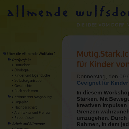
DIE IDEE VOM DORF 
Mutig.Stark.I
Über die Allmende Wulfsdorf
Dorfprojekt
für Kinder von
Dorfleben
Ökologie
Kinder und Jugendliche
Donnerstag, den 09.
Selbstorganisation
Geeignet für Kinder
Geschichte
Blick nach vorn
In diesem Workshop
Gelände und Umgebung
Stärken. Mit Beweg
Lageplan
kreativen Impulsen 
Nachbarschaft
Grenzen wahrzunehm
Architektur und Freiraum
umzugehen. Durch d
Einzelhäuser
Rahmen, in dem jed
Arbeit auf Allmende
Gewerbe