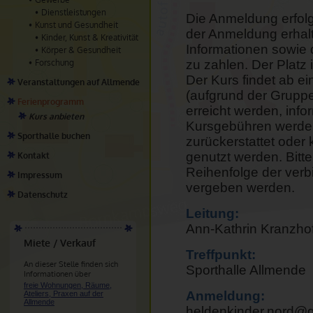
Dienstleistungen
Die Anmeldung erfolg
Kunst und Gesundheit
der Anmeldung erhalt
Kinder, Kunst & Kreativität
Informationen sowie 
Körper & Gesundheit
Forschung
zu zahlen. Der Platz 
Der Kurs findet ab ei
Veranstaltungen auf Allmende
(aufgrund der Gruppe
Ferienprogramm
erreicht werden, info
Kurs anbieten
Kursgebühren werden 
Sporthalle buchen
zurückerstattet oder
genutzt werden. Bitt
Kontakt
Reihenfolge der ver
Impressum
vergeben werden.
Datenschutz
Leitung:
Ann-Kathrin Kranzhof
Miete / Verkauf
Treffpunkt:
An dieser Stelle finden sich
Sporthalle Allmende
Informationen über
freie Wohnungen, Räume,
Anmeldung:
Ateliers, Praxen auf der
Allmende
heldenkinder.nord@
.