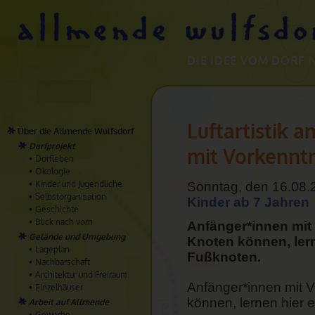
DIE IDEE VOM DORF 
Luftartistik 
Über die Allmende Wulfsdorf
Dorfprojekt
mit Vorkenntn
Dorfleben
Ökologie
Kinder und Jugendliche
Sonntag, den 16.08.
Selbstorganisation
Kinder ab 7 Jahren
Geschichte
Blick nach vorn
Anfänger*innen mit
Gelände und Umgebung
Knoten können, lern
Lageplan
Fußknoten.
Nachbarschaft
Architektur und Freiraum
Anfänger*innen mit V
Einzelhäuser
können, lernen hier 
Arbeit auf Allmende
Gewerbe