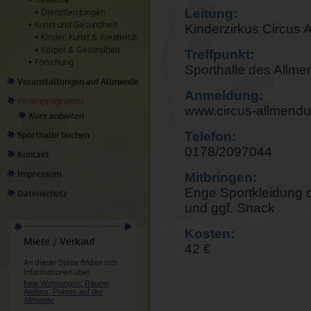
Leitung:
Dienstleistungen
Kunst und Gesundheit
Kinderzirkus Circus 
Kinder, Kunst & Kreativität
Körper & Gesundheit
Treffpunkt:
Forschung
Sporthalle des Allme
Veranstaltungen auf Allmende
Anmeldung:
Ferienprogramm
www.circus-allmendu
Kurs anbieten
Telefon:
Sporthalle buchen
0178/2097044
Kontakt
Impressum
Mitbringen:
Enge Sportkleidung 
Datenschutz
und ggf. Snack
Kosten:
Miete / Verkauf
42 €
An dieser Stelle finden sich
Informationen über
freie Wohnungen, Räume,
Ateliers, Praxen auf der
Allmende
.