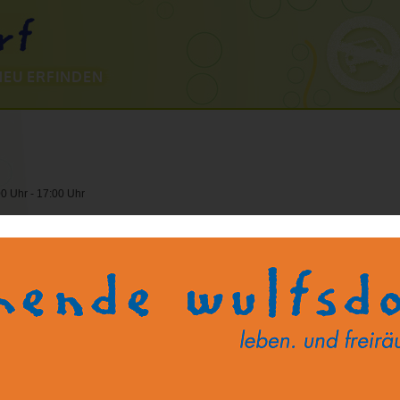
NEU ERFINDEN
0 Uhr - 17:00 Uhr
achen wir wunderschöne neue Kerzen! Wir schmelzen Wachsreste ein, färben 
enkunstwerke.
chen wir wunderschöne neue Kerzen! Wir schmelzen Wachsreste ein, färben sie bu
twerke.
stlerhalle/Allmende ganz rechts)