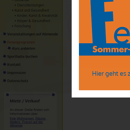
Birte@illuland.de Betreff: Kerzen
Dienstleistungen
Telefon:
Kunst und Gesundheit
0163-9833495
Kinder, Kunst & Kreativität
Körper & Gesundheit
Mitbringen:
Falls vorhanden, gerne Reste vo
Forschung
Kosten:
Veranstaltungen auf Allmende
25 € inkl. aller Materialien
Ferienprogramm
Kurs anbieten
Sporthalle buchen
Kontakt
Hier geht es
Impressum
Datenschutz
Miete / Verkauf
An dieser Stelle finden sich
Informationen über
freie Wohnungen, Räume,
Ateliers, Praxen auf der
Allmende
.