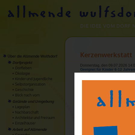
DIE IDEE VOM DORF 
Kerzenwerkstatt
Über die Allmende Wulfsdorf
Dorfprojekt
Donnerstag, den 09.07.2026 14:0
Dorfleben
Geeignet für Kinder 6-12 Jahren
Ökologie
Aus alten, hässlichen Kerzen m
Kinder und Jugendliche
bunt und ziehen uns neue Kerz
Selbstorganisation
Geschichte
Aus alten, hässlichen Kerzen ma
Blick nach vorn
und ziehen uns neue Kerzenkuns
Gelände und Umgebung
Leitung:
Lageplan
Birte Müller
Nachbarschaft
Architektur und Freiraum
Treffpunkt:
Atelier Birte Müller (Mittlere Kün
Einzelhäuser
Arbeit auf Allmende
Anmeldung:
Gewerbe