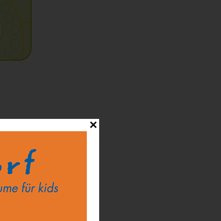
✕
sie
nt