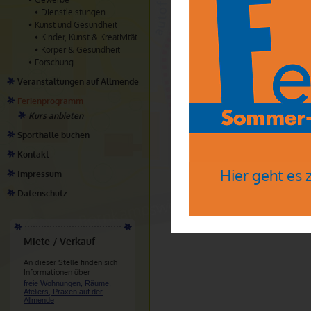
ilse.roser@gmail.com
Dienstleistungen
Mitbringen:
Kunst und Gesundheit
keine Vorgaben
Kinder, Kunst & Kreativität
Körper & Gesundheit
Kosten:
20 €inkl. Materialkosten
Forschung
Veranstaltungen auf Allmende
Ferienprogramm
Kurs anbieten
Sporthalle buchen
Kontakt
Hier geht es
Impressum
Datenschutz
Miete / Verkauf
An dieser Stelle finden sich
Informationen über
freie Wohnungen, Räume,
Ateliers, Praxen auf der
Allmende
.