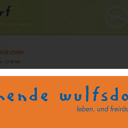
NEU ERFINDEN
eckstein
r - 17:30 Uhr
t Ihr mit Handwerkszeugen bearbeiten. So entstehen kleine Anhänger oder
e nehmen könnt
 Ihr mit Handwerkszeugen bearbeiten. So entstehen kleine Anhänger oder Figuren,
önnt
stlerhalle, Atelier Ilse Roser, Bornkampsweg 36b, 22926 Ahrensburg