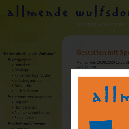
DIE IDEE VOM DORF 
Gestalten mit Sp
Über die Allmende Wulfsdorf
Dorfprojekt
Montag, den 10.08.2026 15:00 Uh
Dorfleben
ab 5 Jahren
Ökologie
Diesen sehr weichen Stein könn
Kinder und Jugendliche
Figuren, die Ihr mit nach Haus
Selbstorganisation
Geschichte
Diesen sehr weichen Stein könnt
Blick nach vorn
die Ihr mit nach Hause nehmen k
Gelände und Umgebung
Leitung:
Lageplan
Ilse Roser
Nachbarschaft
Architektur und Freiraum
Treffpunkt:
Allmende Wulfsdorf, mittlere Kün
Einzelhäuser
Arbeit auf Allmende
Anmeldung:
Gewerbe