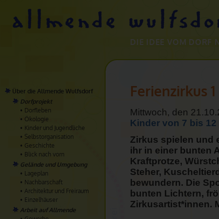
DIE IDEE VOM DORF 
Ferienzirkus 1
Über die Allmende Wulfsdorf
Dorfprojekt
Dorfleben
Mittwoch, den 21.10.
Ökologie
Kinder von 7 bis 12
Kinder und Jugendliche
Selbstorganisation
Zirkus spielen und 
Geschichte
ihr in einer bunten
Blick nach vorn
Kraftprotze, Würstc
Gelände und Umgebung
Steher, Kuscheltie
Lageplan
bewundern. Die Spor
Nachbarschaft
Architektur und Freiraum
bunten Lichtern, fr
Einzelhäuser
Zirkusartist*innen. 
Arbeit auf Allmende
Gewerbe