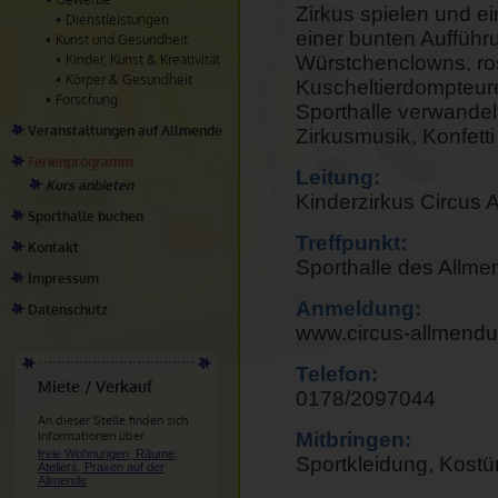
Zirkus spielen und ei
Dienstleistungen
einer bunten Aufführu
Kunst und Gesundheit
Kinder, Kunst & Kreativität
Würstchenclowns, ro
Körper & Gesundheit
Kuscheltierdompteur
Forschung
Sporthalle verwandelt 
Veranstaltungen auf Allmende
Zirkusmusik, Konfetti
Ferienprogramm
Leitung:
Kurs anbieten
Kinderzirkus Circus 
Sporthalle buchen
Treffpunkt:
Kontakt
Sporthalle des Allme
Impressum
Anmeldung:
Datenschutz
www.circus-allmendu
Telefon:
Miete / Verkauf
0178/2097044
An dieser Stelle finden sich
Informationen über
Mitbringen:
freie Wohnungen, Räume,
Sportkleidung, Kos
Ateliers, Praxen auf der
Allmende
.