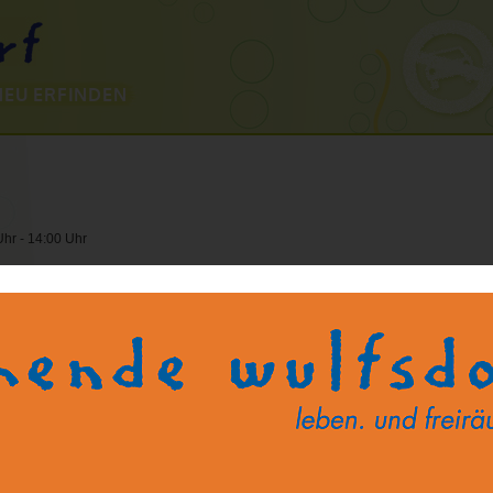
NEU ERFINDEN
hr - 14:00 Uhr
esellen”, den Ihr nach Euren Vorstellungen gestalten könnt.Wenn der Drachen
ässt, lassen wir ihn zu einemProbeflug starten
ellen”, den Ihr nach Euren Vorstellungen gestalten könnt.Wenn der Drachen ferto
ssen wir ihn zu einemProbeflug starten
Begleitung einer erwachsenen Begleitperson buchbar!
stlerhalle, Atelier Ilse Roser, Bornkamps- weg 36b, 22926 Ahrensburg