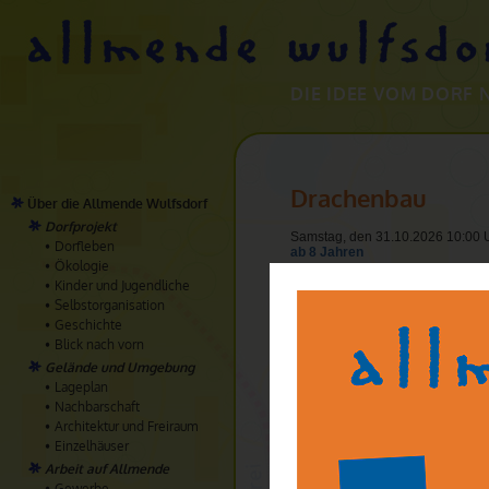
DIE IDEE VOM DORF 
Drachenbau
Über die Allmende Wulfsdorf
Dorfprojekt
Samstag, den 31.10.2026 10:00 U
Dorfleben
ab 8 Jahren
Ökologie
Wir bauen uns einen “windien G
Kinder und Jugendliche
fertog ist und das Wetter es zul
Selbstorganisation
Geschichte
Wir bauen uns einen “windien Ges
Blick nach vorn
ist und das Wetter es zulässt, la
Gelände und Umgebung
Achtung: dieser Kurs ist nur in 
Lageplan
Nachbarschaft
Leitung:
Architektur und Freiraum
Ilse Roser
Einzelhäuser
Treffpunkt:
Arbeit auf Allmende
Allmende Wulfsdorf, mittlere Kün
Gewerbe