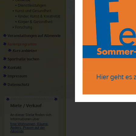
Anmeldung:
Dienstleistungen
Mail: ilse.roser@gmail.com
Kunst und Gesundheit
Kinder, Kunst & Kreativität
Mitbringen:
Körper & Gesundheit
keine Vorgaben
Forschung
Kosten:
48 € inkl. Materialkosten Bitte 
Veranstaltungen auf Allmende
Bitte senden Sie die Kursgebühr 
PayPal haben, bitte ich Sie, mic
Ferienprogramm
Kurs anbieten
Sporthalle buchen
Kontakt
Hier geht es
Impressum
Datenschutz
Miete / Verkauf
An dieser Stelle finden sich
Informationen über
freie Wohnungen, Räume,
Ateliers, Praxen auf der
Allmende
.