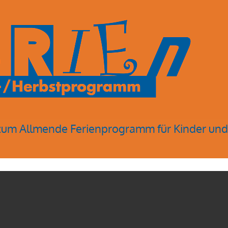
beachten Sie folgende Neuerung bei meinen Ferienangeboten: Vorkasse erwünscht!
per PayPal Freunde an mein PayPal Konto (ilse.roser@gmail.com). Falls Sie kein
h kurz anzurufen und ich gebe Ihnen dann meine IBAN telefonisch durch, vielen Dan
 zum Allmende Ferienprogramm für Kinder und